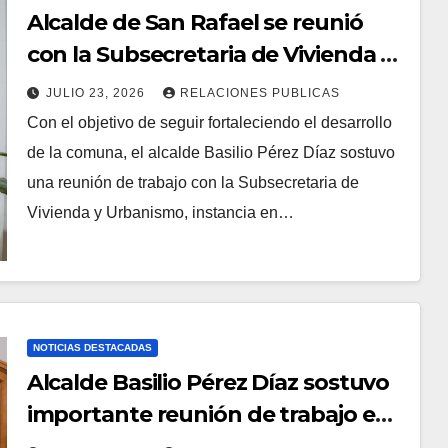
Alcalde de San Rafael se reunió
con la Subsecretaria de Vivienda y
Urbanismo para impulsar nuevos
JULIO 23, 2026
RELACIONES PUBLICAS
espacios comunitarios
Con el objetivo de seguir fortaleciendo el desarrollo
de la comuna, el alcalde Basilio Pérez Díaz sostuvo
una reunión de trabajo con la Subsecretaria de
Vivienda y Urbanismo, instancia en…
NOTICIAS DESTACADAS
Alcalde Basilio Pérez Díaz sostuvo
importante reunión de trabajo en
la SUBDERE