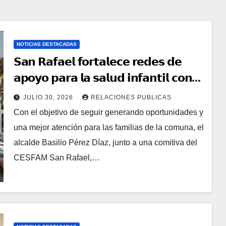
NOTICIAS DESTACADAS
𝗦𝗮𝗻 𝗥𝗮𝗳𝗮𝗲𝗹 𝗳𝗼𝗿𝘁𝗮𝗹𝗲𝗰𝗲 𝗿𝗲𝗱𝗲𝘀 𝗱𝗲
𝗮𝗽𝗼𝘆𝗼 𝗽𝗮𝗿𝗮 𝗹𝗮 𝘀𝗮𝗹𝘂𝗱 𝗶𝗻𝗳𝗮𝗻𝘁𝗶𝗹 𝗰𝗼𝗻
𝘃𝗶𝘀𝗶𝘁𝗮 𝗮 𝗖𝗢𝗔𝗡𝗜𝗤𝗨𝗘𝗠
JULIO 30, 2026
RELACIONES PUBLICAS
Con el objetivo de seguir generando oportunidades y
una mejor atención para las familias de la comuna, el
alcalde Basilio Pérez Díaz, junto a una comitiva del
CESFAM San Rafael,…