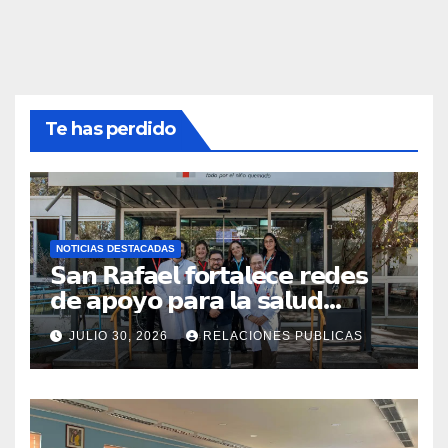
Te has perdido
NOTICIAS DESTACADAS
𝗦𝗮𝗻 𝗥𝗮𝗳𝗮𝗲𝗹 𝗳𝗼𝗿𝘁𝗮𝗹𝗲𝗰𝗲 𝗿𝗲𝗱𝗲𝘀
𝗱𝗲 𝗮𝗽𝗼𝘆𝗼 𝗽𝗮𝗿𝗮 𝗹𝗮 𝘀𝗮𝗹𝘂𝗱
𝗶𝗻𝗳𝗮𝗻𝘁𝗶𝗹 𝗰𝗼𝗻 𝘃𝗶𝘀𝗶𝘁𝗮 𝗮
JULIO 30, 2026
RELACIONES PUBLICAS
𝗖𝗢𝗔𝗡𝗜𝗤𝗨𝗘𝗠