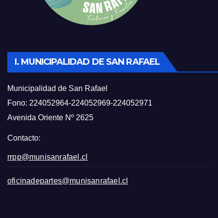
I. MUNICIPALIDAD DE SAN RAFAEL
Municipalidad de San Rafael
Fono: 224052964-224052969-224052971
Avenida Oriente Nº 2625
Contacto:
rrpp@munisanrafael.cl
oficinadepartes@munisanrafael.cl