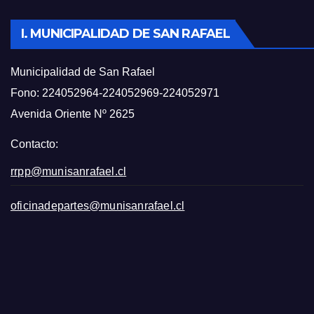
I. MUNICIPALIDAD DE SAN RAFAEL
Municipalidad de San Rafael
Fono: 224052964-224052969-224052971
Avenida Oriente Nº 2625
Contacto:
rrpp@munisanrafael.cl
oficinadepartes@munisanrafael.cl