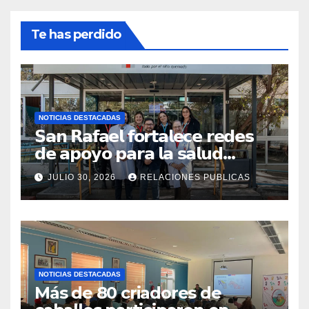
Te has perdido
NOTICIAS DESTACADAS
𝗦𝗮𝗻 𝗥𝗮𝗳𝗮𝗲𝗹 𝗳𝗼𝗿𝘁𝗮𝗹𝗲𝗰𝗲 𝗿𝗲𝗱𝗲𝘀
𝗱𝗲 𝗮𝗽𝗼𝘆𝗼 𝗽𝗮𝗿𝗮 𝗹𝗮 𝘀𝗮𝗹𝘂𝗱
𝗶𝗻𝗳𝗮𝗻𝘁𝗶𝗹 𝗰𝗼𝗻 𝘃𝗶𝘀𝗶𝘁𝗮 𝗮
JULIO 30, 2026
RELACIONES PUBLICAS
𝗖𝗢𝗔𝗡𝗜𝗤𝗨𝗘𝗠
NOTICIAS DESTACADAS
Más de 80 criadores de