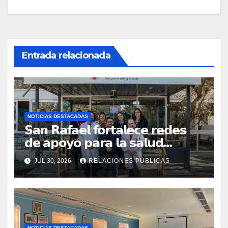
Entrada relacionada
NOTICIAS DESTACADAS
𝗦𝗮𝗻 𝗥𝗮𝗳𝗮𝗲𝗹 𝗳𝗼𝗿𝘁𝗮𝗹𝗲𝗰𝗲 𝗿𝗲𝗱𝗲𝘀
𝗱𝗲 𝗮𝗽𝗼𝘆𝗼 𝗽𝗮𝗿𝗮 𝗹𝗮 𝘀𝗮𝗹𝘂𝗱
𝗶𝗻𝗳𝗮𝗻𝘁𝗶𝗹 𝗰𝗼𝗻 𝘃𝗶𝘀𝗶𝘁𝗮 𝗮
JUL 30, 2026
RELACIONES PUBLICAS
𝗖𝗢𝗔𝗡𝗜𝗤𝗨𝗘𝗠
NOTICIAS DESTACADAS