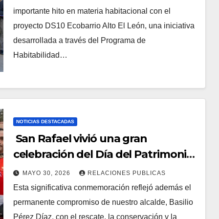
importante hito en materia habitacional con el
proyecto DS10 Ecobarrio Alto El León, una iniciativa
desarrollada a través del Programa de
Habitabilidad…
NOTICIAS DESTACADAS
San Rafael vivió una gran
celebración del Día del Patrimonio
Cultural, en una jornada marcada
MAYO 30, 2026
RELACIONES PUBLICAS
por la historia, las tradiciones y el
Esta significativa conmemoración reflejó además el
entusiasmo con que vecinos,
permanente compromiso de nuestro alcalde, Basilio
familias y visitantes participaron
Pérez Díaz, con el rescate, la conservación y la