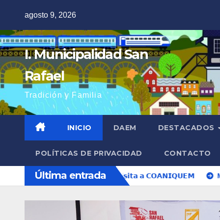
Saltar
agosto 9, 2026
al
contenido
I. Municipalidad San
Rafael
Tradición y Familia
INICIO
DAEM
DESTACADOS
POLÍTICAS DE PRIVACIDAD
CONTACTO
Última entrada
𝘂𝗱 𝗶𝗻𝗳𝗮𝗻𝘁𝗶𝗹 𝗰𝗼𝗻 𝘃𝗶𝘀𝗶𝘁𝗮 𝗮 𝗖𝗢𝗔𝗡𝗜𝗤𝗨𝗘𝗠
Más de 80 criadores