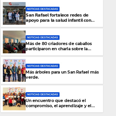
NOTICIAS DESTACADAS
𝗦𝗮𝗻 𝗥𝗮𝗳𝗮𝗲𝗹 𝗳𝗼𝗿𝘁𝗮𝗹𝗲𝗰𝗲 𝗿𝗲𝗱𝗲𝘀 𝗱𝗲
𝗮𝗽𝗼𝘆𝗼 𝗽𝗮𝗿𝗮 𝗹𝗮 𝘀𝗮𝗹𝘂𝗱 𝗶𝗻𝗳𝗮𝗻𝘁𝗶𝗹 𝗰𝗼𝗻
𝘃𝗶𝘀𝗶𝘁𝗮 𝗮 𝗖𝗢𝗔𝗡𝗜𝗤𝗨𝗘𝗠
NOTICIAS DESTACADAS
Más de 80 criadores de caballos
participaron en charla sobre la
nueva normativa de trazabilidad
equina
NOTICIAS DESTACADAS
Más árboles para un San Rafael más
verde.
NOTICIAS DESTACADAS
Taller de apoyo a la Segurid
NOTICIAS DESTACADAS
Un encuentro que destacó el
JULIO 29, 2026
RELACIONES PUBLICAS
compromiso, el aprendizaje y el
liderazgo de las mujeres de