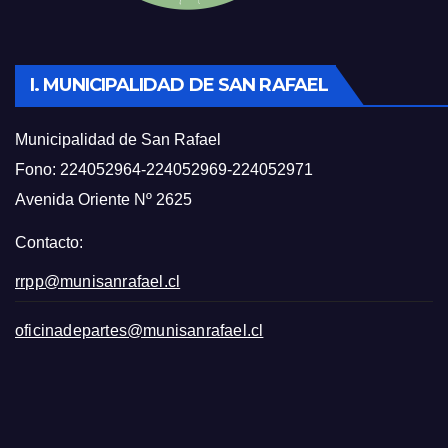
I. MUNICIPALIDAD DE SAN RAFAEL
Municipalidad de San Rafael
Fono: 224052964-224052969-224052971
Avenida Oriente Nº 2625
Contacto:
rrpp@munisanrafael.cl
oficinadepartes@munisanrafael.cl