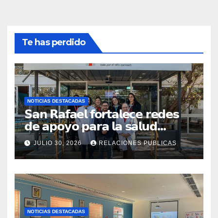
Te has perdido
NOTICIAS DESTACADAS
𝗦𝗮𝗻 𝗥𝗮𝗳𝗮𝗲𝗹 𝗳𝗼𝗿𝘁𝗮𝗹𝗲𝗰𝗲 𝗿𝗲𝗱𝗲𝘀
𝗱𝗲 𝗮𝗽𝗼𝘆𝗼 𝗽𝗮𝗿𝗮 𝗹𝗮 𝘀𝗮𝗹𝘂𝗱
𝗶𝗻𝗳𝗮𝗻𝘁𝗶𝗹 𝗰𝗼𝗻 𝘃𝗶𝘀𝗶𝘁𝗮 𝗮
JULIO 30, 2026
RELACIONES PUBLICAS
𝗖𝗢𝗔𝗡𝗜𝗤𝗨𝗘𝗠
NOTICIAS DESTACADAS