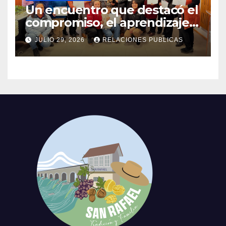
Un encuentro que destacó el
compromiso, el aprendizaje y
el liderazgo de las mujeres
JULIO 29, 2026
RELACIONES PUBLICAS
de nuestra comuna.