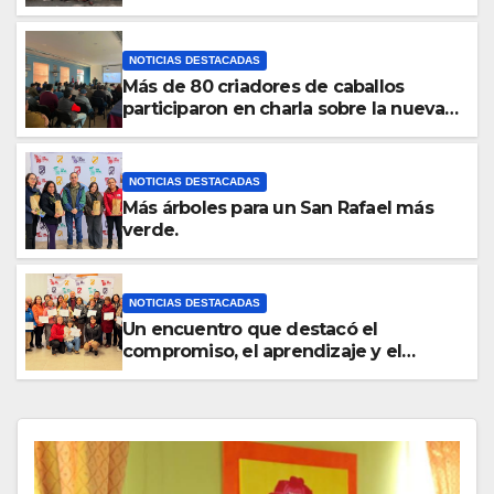
𝗖𝗢𝗔𝗡𝗜𝗤𝗨𝗘𝗠
NOTICIAS DESTACADAS
Más de 80 criadores de caballos
participaron en charla sobre la nueva
normativa de trazabilidad equina
NOTICIAS DESTACADAS
Más árboles para un San Rafael más
verde.
NOTICIAS DESTACADAS
Un encuentro que destacó el
compromiso, el aprendizaje y el
liderazgo de las mujeres de nuestra
comuna.