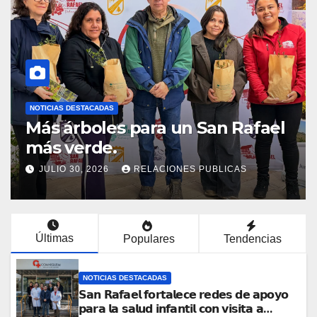
NOTICIAS DESTACADAS
Un encuentro que destacó el
compromiso, el aprendizaje y el
liderazgo de las mujeres de
JULIO 29, 2026
RELACIONES PUBLICAS
nuestra comuna.
Últimas
Populares
Tendencias
NOTICIAS DESTACADAS
𝗦𝗮𝗻 𝗥𝗮𝗳𝗮𝗲𝗹 𝗳𝗼𝗿𝘁𝗮𝗹𝗲𝗰𝗲 𝗿𝗲𝗱𝗲𝘀 𝗱𝗲 𝗮𝗽𝗼𝘆𝗼
𝗽𝗮𝗿𝗮 𝗹𝗮 𝘀𝗮𝗹𝘂𝗱 𝗶𝗻𝗳𝗮𝗻𝘁𝗶𝗹 𝗰𝗼𝗻 𝘃𝗶𝘀𝗶𝘁𝗮 𝗮