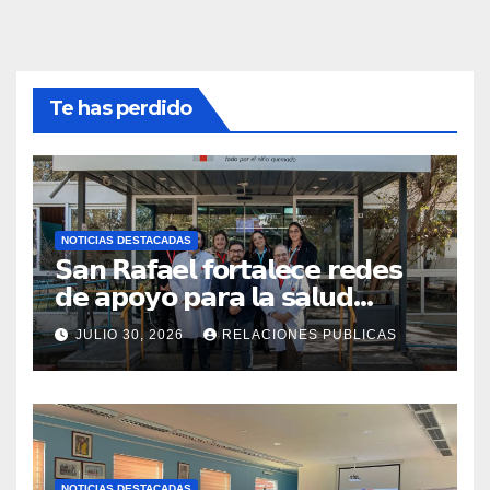
Te has perdido
NOTICIAS DESTACADAS
𝗦𝗮𝗻 𝗥𝗮𝗳𝗮𝗲𝗹 𝗳𝗼𝗿𝘁𝗮𝗹𝗲𝗰𝗲 𝗿𝗲𝗱𝗲𝘀
𝗱𝗲 𝗮𝗽𝗼𝘆𝗼 𝗽𝗮𝗿𝗮 𝗹𝗮 𝘀𝗮𝗹𝘂𝗱
𝗶𝗻𝗳𝗮𝗻𝘁𝗶𝗹 𝗰𝗼𝗻 𝘃𝗶𝘀𝗶𝘁𝗮 𝗮
JULIO 30, 2026
RELACIONES PUBLICAS
𝗖𝗢𝗔𝗡𝗜𝗤𝗨𝗘𝗠
NOTICIAS DESTACADAS