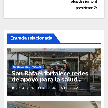
alcaldes junto al
entradas
presidente
Entrada relacionada
NOTICIAS DESTACADAS
𝗦𝗮𝗻 𝗥𝗮𝗳𝗮𝗲𝗹 𝗳𝗼𝗿𝘁𝗮𝗹𝗲𝗰𝗲 𝗿𝗲𝗱𝗲𝘀
𝗱𝗲 𝗮𝗽𝗼𝘆𝗼 𝗽𝗮𝗿𝗮 𝗹𝗮 𝘀𝗮𝗹𝘂𝗱
𝗶𝗻𝗳𝗮𝗻𝘁𝗶𝗹 𝗰𝗼𝗻 𝘃𝗶𝘀𝗶𝘁𝗮 𝗮
JUL 30, 2026
RELACIONES PUBLICAS
𝗖𝗢𝗔𝗡𝗜𝗤𝗨𝗘𝗠