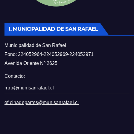
I. MUNICIPALIDAD DE SAN RAFAEL
Municipalidad de San Rafael
Fono: 224052964-224052969-224052971
Avenida Oriente Nº 2625
Contacto:
rrpp@munisanrafael.cl
oficinadepartes@munisanrafael.cl