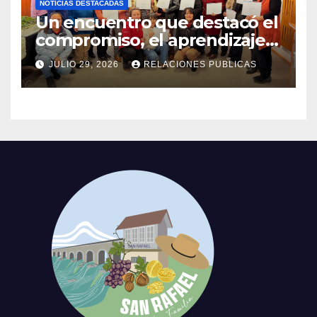
NOTICIAS DESTACADAS
Un encuentro que destacó el
compromiso, el aprendizaje y
el liderazgo de las mujeres
JULIO 29, 2026
RELACIONES PUBLICAS
de nuestra comuna.