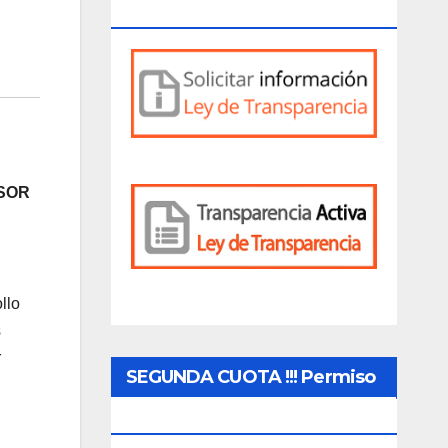
Activa
SOR
llo
s
r
SEGUNDA CUOTA !!! Permiso
De Circulación 2026