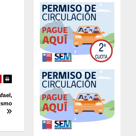
fael,
tismo