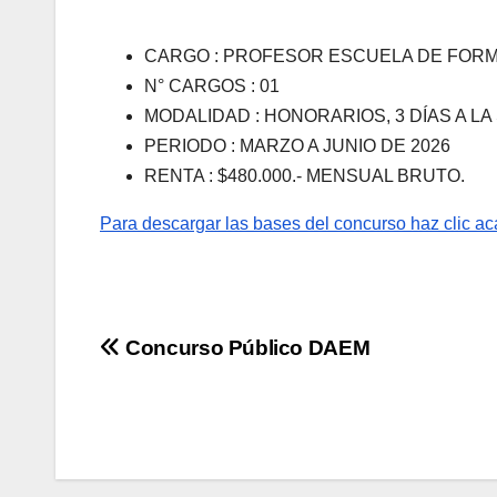
CARGO : PROFESOR ESCUELA DE FOR
N° CARGOS : 01
MODALIDAD : HONORARIOS, 3 DÍAS A LA
PERIODO : MARZO A JUNIO DE 2026
RENTA : $480.000.- MENSUAL BRUTO.
Para descargar las bases del concurso haz clic ac
Navegación
Concurso Público DAEM
de
entradas