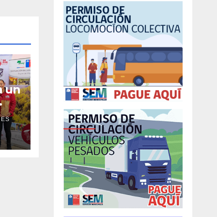
a un
NES