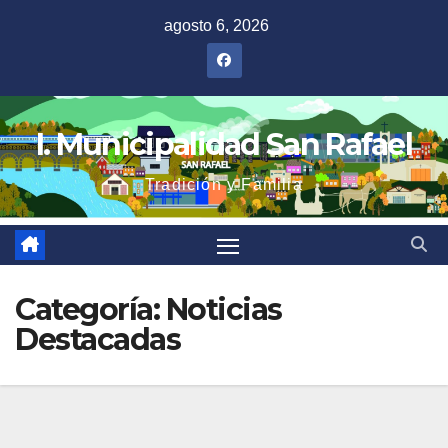
Saltar
agosto 6, 2026
al
contenido
I. Municipalidad San Rafael
Tradición y Familia
Categoría:
Noticias
Destacadas