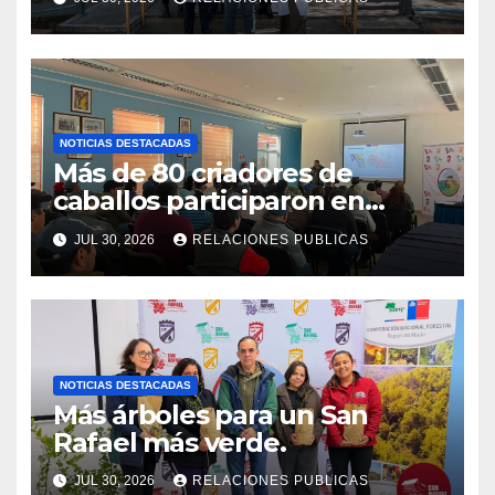
𝗖𝗢𝗔𝗡𝗜𝗤𝗨𝗘𝗠
NOTICIAS DESTACADAS
Más de 80 criadores de
caballos participaron en
charla sobre la nueva
JUL 30, 2026
RELACIONES PUBLICAS
normativa de trazabilidad
equina
NOTICIAS DESTACADAS
Más árboles para un San
Rafael más verde.
JUL 30, 2026
RELACIONES PUBLICAS