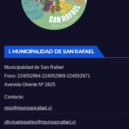
I. MUNICIPALIDAD DE SAN RAFAEL
Municipalidad de San Rafael
Fono: 224052964-224052969-224052971
Avenida Oriente Nº 2625
Contacto:
rrpp@munisanrafael.cl
oficinadepartes@munisanrafael.cl