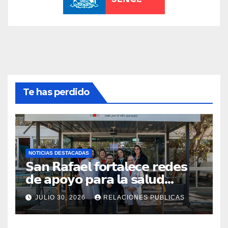
Te has perdido
NOTICIAS DESTACADAS
𝗦𝗮𝗻 𝗥𝗮𝗳𝗮𝗲𝗹 𝗳𝗼𝗿𝘁𝗮𝗹𝗲𝗰𝗲 𝗿𝗲𝗱𝗲𝘀
𝗱𝗲 𝗮𝗽𝗼𝘆𝗼 𝗽𝗮𝗿𝗮 𝗹𝗮 𝘀𝗮𝗹𝘂𝗱
𝗶𝗻𝗳𝗮𝗻𝘁𝗶𝗹 𝗰𝗼𝗻 𝘃𝗶𝘀𝗶𝘁𝗮 𝗮
JULIO 30, 2026
RELACIONES PUBLICAS
𝗖𝗢𝗔𝗡𝗜𝗤𝗨𝗘𝗠