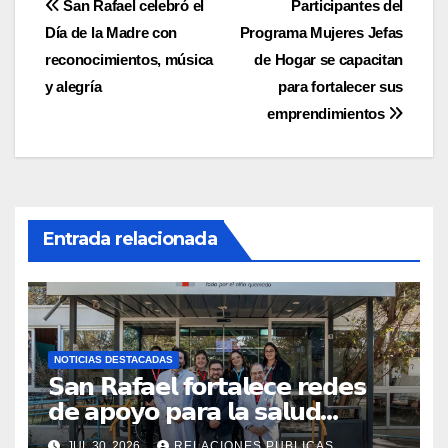
Navegación
San Rafael celebró el
Participantes del
Día de la Madre con
Programa Mujeres Jefas
de
reconocimientos, música
de Hogar se capacitan
entradas
y alegría
para fortalecer sus
emprendimientos
Entrada relacionada
NOTICIAS DESTACADAS
𝗦𝗮𝗻 𝗥𝗮𝗳𝗮𝗲𝗹 𝗳𝗼𝗿𝘁𝗮𝗹𝗲𝗰𝗲 𝗿𝗲𝗱𝗲𝘀
𝗱𝗲 𝗮𝗽𝗼𝘆𝗼 𝗽𝗮𝗿𝗮 𝗹𝗮 𝘀𝗮𝗹𝘂𝗱
𝗶𝗻𝗳𝗮𝗻𝘁𝗶𝗹 𝗰𝗼𝗻 𝘃𝗶𝘀𝗶𝘁𝗮 𝗮
JUL 30, 2026
RELACIONES PUBLICAS